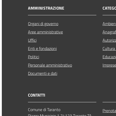
AMMINISTRAZIONE
CATEGO
Organi di governo
Ambien
Aree amministrative
Anagrafe
Uffici
Autoriz
Enti e fondazioni
Cultura
Politici
Educazi
Personale amministrativo
Imprese
Documenti e dati
CONTATTI
Comune di Taranto
Prenot
Piazza Municipio 1 74123 Taranto TA -