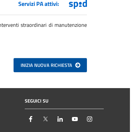
Servizi PA attivi:
nterventi straordinari di manutenzione
SEGUICI SU
facebook
twitter
linkedin
youtube
instagram