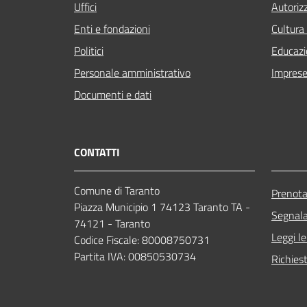
Uffici
Autoriz
Enti e fondazioni
Cultura
Politici
Educazi
Personale amministrativo
Imprese
Documenti e dati
CONTATTI
Comune di Taranto
Prenot
Piazza Municipio 1 74123 Taranto TA -
Segnala
74121 - Taranto
Leggi l
Codice Fiscale: 80008750731
Partita IVA: 00850530734
Richies