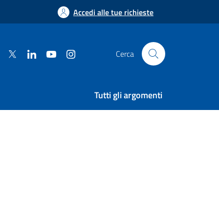
Accedi alle tue richieste
facebook
twitter
linkedin
youtube
instagram
Cerca
Tutti gli argomenti